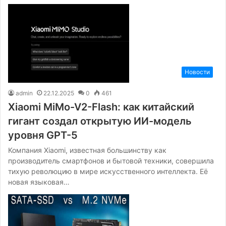
Новости
admin
22.12.2025
0
461
Xiaomi MiMo-V2-Flash: как китайский
гигант создал открытую ИИ-модель
уровня GPT-5
Компания Xiaomi, известная большинству как
производитель смартфонов и бытовой техники, совершила
тихую революцию в мире искусственного интеллекта. Её
новая языковая…