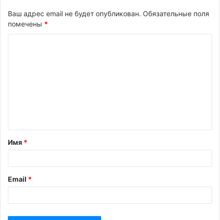
Ваш адрес email не будет опубликован.
Обязательные поля
помечены
*
К
о
м
м
е
н
т
Имя
*
а
р
и
Email
*
й
*