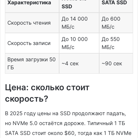
Характеристика
SATA SSD
SSD
До 14 000
До 600
Скорость чтения
МБ/с
МБ/с
До 10 000
До 550
Скорость записи
МБ/с
МБ/с
Время загрузки 50
~4 сек
~90 сек
ГБ
Цена: сколько стоит
скорость?
В 2025 году цены на SSD продолжают падать,
но NVMe 5.0 остаётся дороже. Типичный 1 ТБ
SATA SSD стоит около $60, тогда как 1 ТБ NVMe