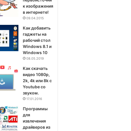
к изображения
в интернете!
09.04.2015
Как добавить
гаджеты на
рабочий стол
Windows 8.1 и
Windows 10
08.05.2019
Как скачать
видео 1080p,
2k, 4k или 8k с
Youtube со
звуком.
17.01.2016
Программы
для
извлечения
драйверов из