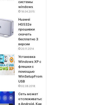
системы
windows
18.04.2015
Huawei
HG532e
прошивки
скачать
бесплатно 3
версии
20.11.2014
Установка
Windows XP с
флешки с
помощью
WinSetupFrom
USB
02.08.2018
Сеть может
отслеживатьс
я Android. Как