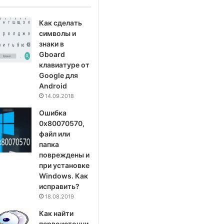
Как сделать
символы и
знаки в
Gboard
клавиатуре от
Google для
Android
14.09.2018
Ошибка
0x80070570,
файл или
папка
повреждены и
при установке
Windows. Как
исправить?
18.08.2019
Как найти
первоисточни