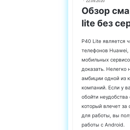
22.09.2020
Обзор сма
lite без с
P40 Lite является 
телефонов Huawei,
мобильных сервисов
доказать. Нелегко 
амбиции одной из 
компаний.
Если у в
обойти неудобства 
который влечет за 
для работы, вы по
работы с Android.