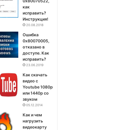
0x80070522,
как
исправить?
Инструкция!
20.08.2018
Ошибка
0x80070005,
отказано в
доступе. Как
исправить?
23.06.2019
Как скачать
видео с
Youtube 1080p
или 1440p со
звуком
05.12.2014
Как и чем
нагрузить
видеокарту