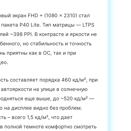
вый экран FHD + (1080 x 2310) стал
пакета P40 Lite. Тип матрицы — LTPS
лей ~398 PPI. В контрасте и яркости не
бенного, но стабильность и точность
ь приятны как в ОС, так и при
ео.
сть составляет порядка 460 кд/м², при
 автояркости на улице в солнечную
подняться еще выше, до ~520 кд/м² —
ю на дисплее видно без проблем.
ь – всего 1,5 кд/м², что дает
в полной темноте комфортно смотреть