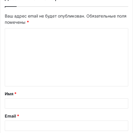
Ваш адрес email не будет опубликован.
Обязательные поля
помечены
*
К
о
м
м
е
н
т
Имя
*
а
р
и
Email
*
й
*