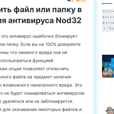
0
559
ить файл или папку в
я антивируса Nod32
 что антивирус ошибочно блокирует
ли папку.
Если вы на 100% доверяете
нны что никакого вреда она не
оспользоваться функцией
ная опция позволяет отключить
нного файла на предмет наличия
о возможного нанесенного вреда. Это
йл не будет сканироваться антивирусом
е удалиться или не заблокируется.
я для скачивания некоторых файлов и