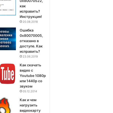
0x80070522,
как
исправить?
Инструкция!
20.08.2018
Ошибка
0x80070005,
отказано в
доступе. Как
исправить?
23.06.2019
Как скачать
видео с
Youtube 1080p
или 1440p со
звуком
05.12.2014
Как и чем
нагрузить
видеокарту