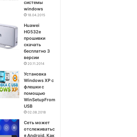
системы
windows
18.04.2015
Huawei
HG532e
прошивки
скачать
бесплатно 3
версии
20.11.2014
Установка
Windows XP с
флешки с
помощью
WinSetupFrom
USB
02.08.2018
Сеть может
отслеживатьс
я Android. Как