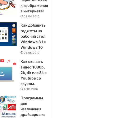
к изображения
в интернете!
09.04.2015
Как добавить
гаджеты на
рабочий стол
Windows 8.1 и
Windows 10
08.05.2019
Как скачать
видео 1080p,
2k, 4k или 8k с
Youtube со
звуком.
17.01.2016
Программы
для
извлечения
драйверов из