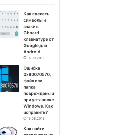
Как сделать
символы и
знаки в
Gboard
клавиатуре от
Google для
Android
14.09.2018
Ошибка
0x80070570,
файл или
папка
повреждены и
при установке
Windows. Как
исправить?
18.08.2019
Как найти
первоисточни