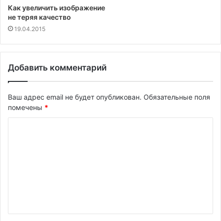
Как увеличить изображение
не теряя качество
19.04.2015
Добавить комментарий
Ваш адрес email не будет опубликован.
Обязательные поля
помечены
*
К
о
м
м
е
н
т