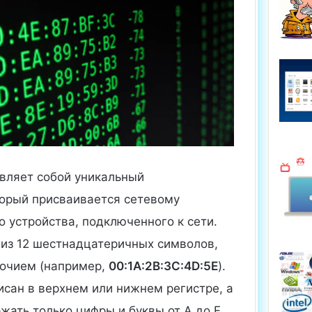
вляет собой уникальный
торый присваивается сетевому
 устройства, подключенного к сети.
 из 12 шестнадцатеричных символов,
очием (например,
00:1A:2B:3C:4D:5E
).
исан в верхнем или нижнем регистре, а
ать только цифры и буквы от A до F.