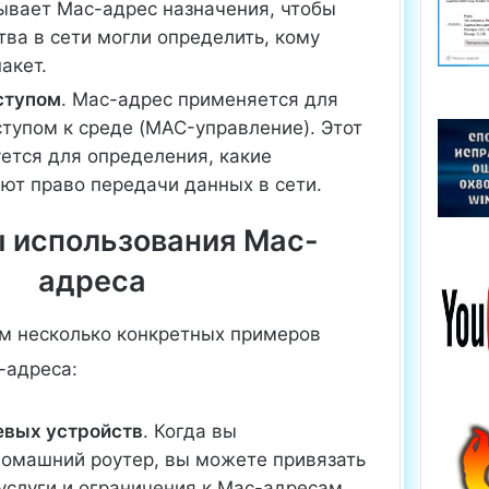
зывает Mac-адрес назначения, чтобы
тва в сети могли определить, кому
акет.
ступом
. Mac-адрес применяется для
тупом к среде (MAC-управление). Этот
ется для определения, какие
ют право передачи данных в сети.
 использования Mac-
адреса
м несколько конкретных примеров
-адреса:
евых устройств
. Когда вы
домашний роутер, вы можете привязать
услуги и ограничения к Mac-адресам