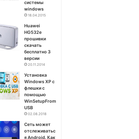
системы
windows
18.04.2015
Huawei
HG532e
прошивки
скачать
бесплатно 3
версии
20.11.2014
Установка
Windows XP с
флешки с
помощью
WinSetupFrom
USB
02.08.2018
Сеть может
отслеживатьс
я Android. Как