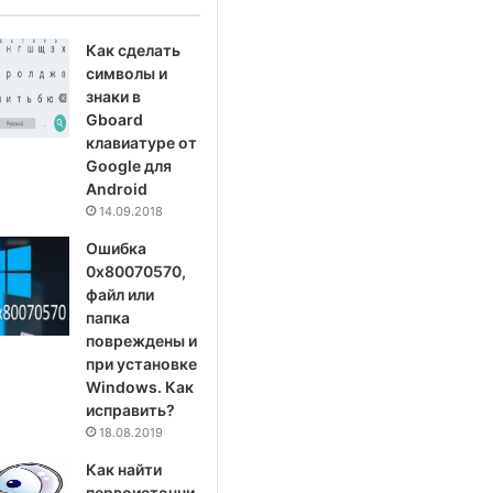
Как сделать
символы и
знаки в
Gboard
клавиатуре от
Google для
Android
14.09.2018
Ошибка
0x80070570,
файл или
папка
повреждены и
при установке
Windows. Как
исправить?
18.08.2019
Как найти
первоисточни