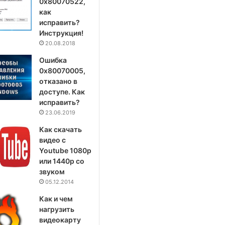
0x80070522,
как
исправить?
Инструкция!
20.08.2018
Ошибка
0x80070005,
отказано в
доступе. Как
исправить?
23.06.2019
Как скачать
видео с
Youtube 1080p
или 1440p со
звуком
05.12.2014
Как и чем
нагрузить
видеокарту